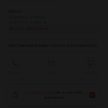
Ataun
42.960451 | -2.099521
42º57'37''N | 2º5'58''W
COM ARRIBAR-HI
Parc Natural d'Aralar. Centre d'Interpretació.
Trucar
Email
Lloc Web
Informar problema
Descarrega l'app
per a una millor
experiència