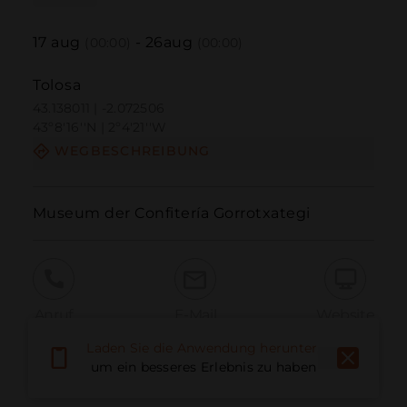
17
aug
-
26
aug
(00:00)
(00:00)
Tolosa
43.138011 | -2.072506
43º8'16''N | 2º4'21''W
WEGBESCHREIBUNG
Museum der Confitería Gorrotxategi
Anruf
E-Mail
Website
Laden Sie die Anwendung herunter,
um ein besseres Erlebnis zu haben
Problem melden