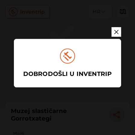
HR
DOBRODOŠLI U INVENTRIP
Muzej slastičarne
Gorrotxategi
Muzej