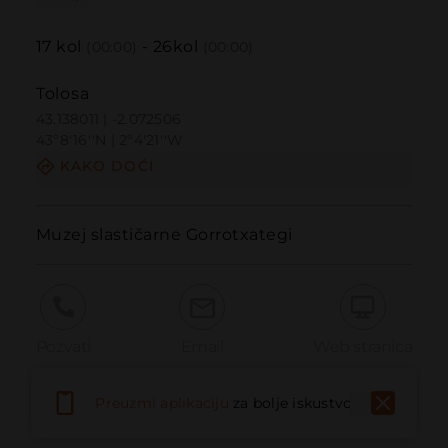
17
kol
-
26
kol
(00:00)
(00:00)
Tolosa
43.138011 | -2.072506
43º8'16''N | 2º4'21''W
KAKO DOĆI
Muzej slastičarne Gorrotxategi
Pozvati
Email
Web stranica
Preuzmi aplikaciju
za bolje iskustvo
Prijaviti problem