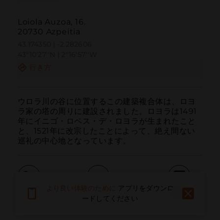
Loiola Auzoa, 16.
20730 Azpeitia
43.174350 | -2.282606
43º10'27''N | 2º16'57''W
行き方
ウロラ川の谷に位置するこの建築複合体は、ロヨ
ラ家の塔の周りに建設されました。ロヨラは1491
年にイニゴ・ロペス・デ・ロヨラが生まれたこと
と、1521年に改宗したことによって、絶え間ない
巡礼の中心地となっています。
より良い体験のために
アプリをダウンロ
呼ぶ
電子メール
ウェブサイト
ードしてください