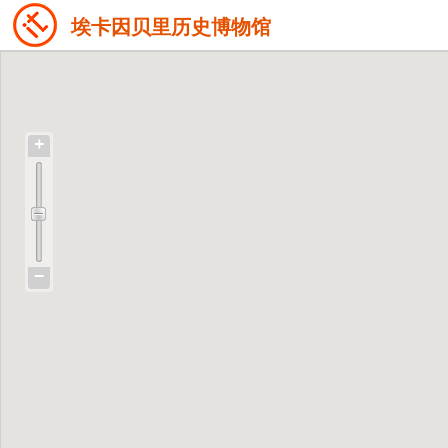
埃卡因贝里历史博物馆
+
−