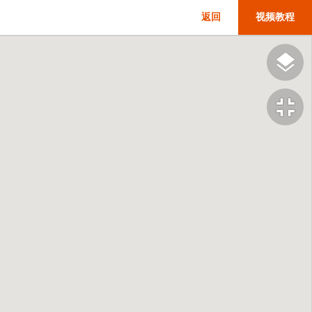
返回
视频教程
fullscreen_exit