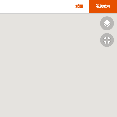
返回
视频教程
fullscreen_exit