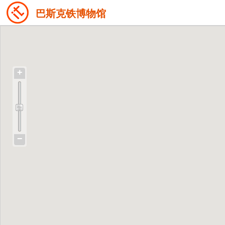
巴斯克铁博物馆
+
−