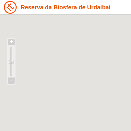
Reserva da Biosfera de Urdaibai
+
−