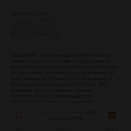
Gernika-Lumo
43.353220 | -2.703224
43º21'11''N | 2º42'11''W
КАК ДОБРАТЬСЯ
Урдаибай - это природное богатство в 
самом сердце Бискайи с выдающимся 
разнообразием ландшафтов и экосистем. 
Из-за своего значения и сохранения он 
был объявлен Резерватом биосферы и 
Всемирным наследием ЮНЕСКО. Эта 
влажная зона содержит ценное 
биологическое сокровище, где 
сосуществуют многочисленные ...
ЧИТАТЬ ДАЛЬШЕ
Скачайте приложение
для
лучшего опыта