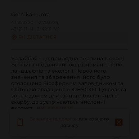
Gernika-Lumo
43.353220 | -2.703224
43º21'11''N | 2º42'11''W
ЯК ДІСТАТИСЯ
Урдайбай - це природна перлина в серці 
Біскайї з надзвичайною різноманітністю 
ландшафтів та екології. Через його 
значення та збереження, його було 
оголошено Біосферним заповідником та 
Світовою спадщиною ЮНЕСКО. Ця волога 
зона є домом для цінного біологічного 
скарбу, де зустрічаються численні 
екосист...
ЧИТАТИ ДАЛІ
Завантажте додаток
для кращого
досвіду