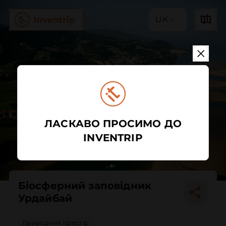
UK
ЛАСКАВО ПРОСИМО ДО
INVENTRIP
Біосферний заповідник
Урдайбай
Природний простір