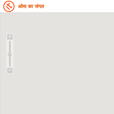
ओमा का जंगल
+
−