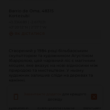
Barrio de Oma, 48315
Kortezubi
43.336689 | -2.617021
43º20'12''N | 2º37'1''W
ЯК ДІСТАТИСЯ
Створений у 1984 році більбаоським 
скульптором та художником Агустіном 
Ібарролою, цей чарівний ліс є магічним 
місцем, яке вказує на нові відносини між 
природою та мистецтвом. У ньому 
художник залишив сліди на деревах та 
камінні.
Завантажте додаток
для кращого
досвіду
Дзвонити
Електронна пошта
Веб-сайт