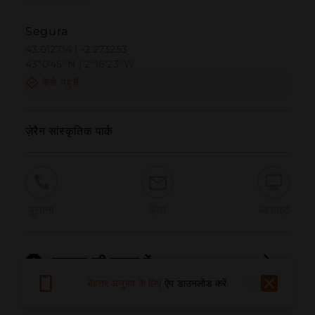
Segura
43.012714 | -2.273253
43º0'45''N | 2º16'23''W
कैसे पहुंचें
ज़ेरैन सांस्कृतिक पार्क
बुलाना
ईमेल
वेबसाइट
समस्या की सूचना दें
बेहतर अनुभव के लिए
ऐप डाउनलोड करें