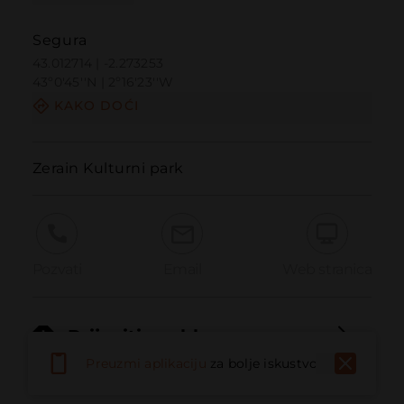
Segura
43.012714 | -2.273253
43º0'45''N | 2º16'23''W
KAKO DOĆI
Zerain Kulturni park
Pozvati
Email
Web stranica
Prijaviti problem
Preuzmi aplikaciju
za bolje iskustvo