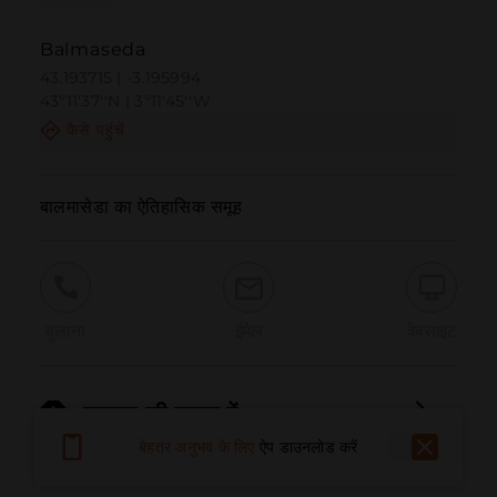
Balmaseda
43.193715 | -3.195994
43º11'37''N | 3º11'45''W
कैसे पहुंचें
बालमासेडा का ऐतिहासिक समूह
बुलाना
ईमेल
वेबसाइट
समस्या की सूचना दें
बेहतर अनुभव के लिए
ऐप डाउनलोड करें