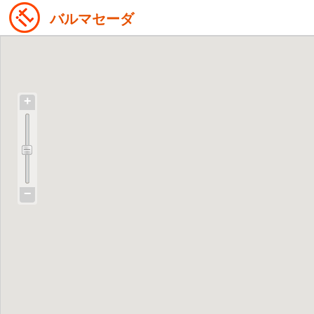
バルマセーダ
+
−