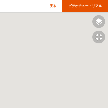
戻る
ビデオチュートリアル
fullscreen_exit