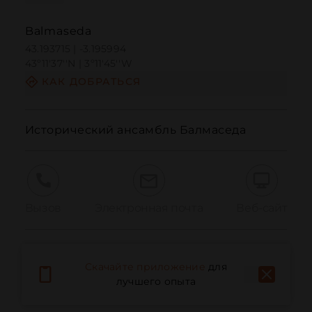
Balmaseda
43.193715 | -3.195994
43º11'37''N | 3º11'45''W
КАК ДОБРАТЬСЯ
Исторический ансамбль Балмаседа
Вызов
Электронная почта
Веб-сайт
Сообщить о проблеме
Скачайте приложение
для
лучшего опыта