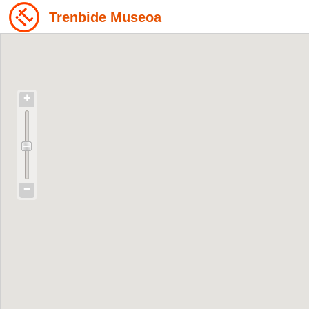
Trenbide Museoa
+
−