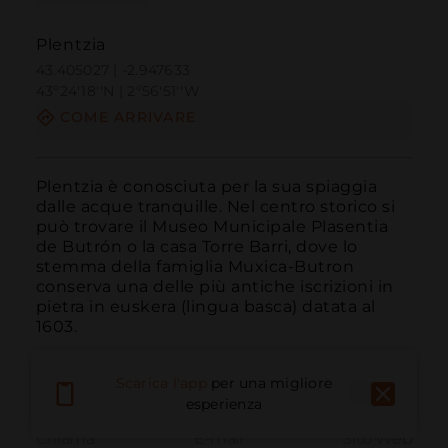
Plentzia
43.405027 | -2.947633
43º24'18''N | 2º56'51''W
COME ARRIVARE
Plentzia è conosciuta per la sua spiaggia 
dalle acque tranquille. Nel centro storico si 
può trovare il Museo Municipale Plasentia 
de Butrón o la casa Torre Barri, dove lo 
stemma della famiglia Muxica-Butron 
conserva una delle più antiche iscrizioni in 
pietra in euskera (lingua basca) datata al 
1603.
Scarica l'app
per una migliore
esperienza
Chiama
E-mail
Sito Web