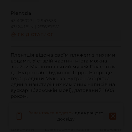
Plentzia
43.405027 | -2.947633
43º24'18''N | 2º56'51''W
ЯК ДІСТАТИСЯ
Плентція відома своїм пляжем з тихими 
водами. У старій частині міста можна 
знайти Муніципальний музей Пласентія 
де Бутрон або будинок Торре Баррі, де 
герб родини Муксіка-Бутрон зберігає 
один з найстаріших кам'яних написів на 
еускарі (баскській мові), датований 1603 
роком.
Завантажте додаток
для кращого
досвіду
Дзвонити
Електронна пошта
Веб-сайт