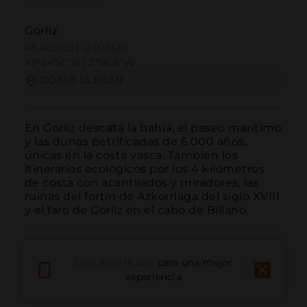
Gorliz
43.413980 | -2.935681
43º24'50''N | 2º56'8''W
CÓMO LLEGAR
En Gorliz descata la bahía, el paseo marítimo 
y las dunas petrificadas de 6.000 años, 
únicas en la costa vasca. También los 
itinerarios ecológicos por los 4 kilómetros 
de costa con acantilados y miradores, las 
ruinas del fortín de Azkorriaga del siglo XVIII 
y el faro de Gorliz en el cabo de Billano.
Descarga la app
para una mejor
experiencia
Llamar
Email
Sitio Web