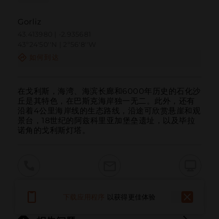
Gorliz
43.413980 | -2.935681
43º24'50''N | 2º56'8''W
如何到达
在戈利斯，海湾、海滨长廊和6000年历史的石化沙
丘是其特色，在巴斯克海岸独一无二。此外，还有
沿着4公里海岸线的生态路线，沿途可欣赏悬崖和观
景台，18世纪的阿兹科里亚加堡垒遗址，以及毕拉
诺角的戈利斯灯塔。
呼叫
电子邮件
网站
下载应用程序
以获得更佳体验