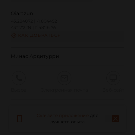
Oiartzun
43.284072 | -1.804452
43º17'2''N | 1º48'16''W
КАК ДОБРАТЬСЯ
Минас Ардитурри
Вызов
Электронная почта
Веб-сайт
Сообщить о проблеме
Скачайте приложение
для
лучшего опыта