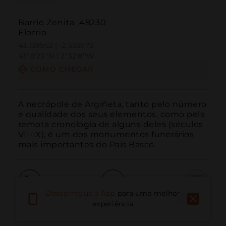
Barrio Zenita ,48230
Elorrio
43.139952 | -2.535673
43º8'23''N | 2º32'8''W
COMO CHEGAR
A necrópole de Argiñeta, tanto pelo número 
e qualidade dos seus elementos, como pela 
remota cronologia de alguns deles (séculos 
VII-IX), é um dos monumentos funerários 
mais importantes do País Basco.
Descarregue a App
para uma melhor
Ligar
E-mail
Site
experiência