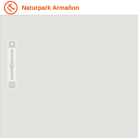
Naturpark Armañon
+
−