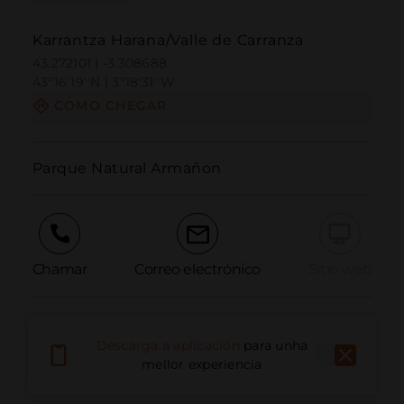
Karrantza Harana/Valle de Carranza
43.272101 | -3.308688
43º16'19''N | 3º18'31''W
COMO CHEGAR
Parque Natural Armañon
Chamar
Correo electrónico
Sitio web
Informar dun problema
Descarga a aplicación
para unha
mellor experiencia