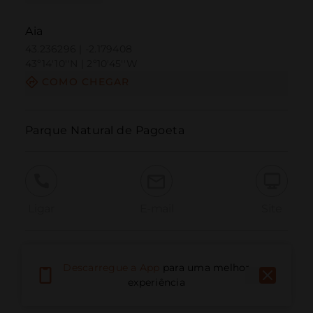
Aia
43.236296 | -2.179408
43º14'10''N | 2º10'45''W
COMO CHEGAR
Parque Natural de Pagoeta
Ligar
E-mail
Site
Relatar problema
Descarregue a App
para uma melhor
experiência