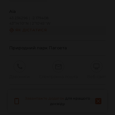
Aia
43.236296 | -2.179408
43º14'10''N | 2º10'45''W
ЯК ДІСТАТИСЯ
Природний парк Пагоета
Дзвонити
Електронна пошта
Веб-сайт
Повідомити про проблему
Завантажте додаток
для кращого
досвіду