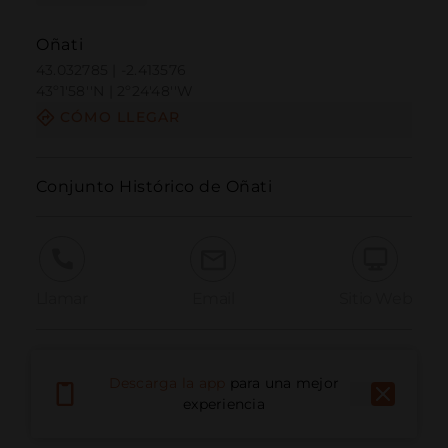
Oñati
43.032785 | -2.413576
43º1'58''N | 2º24'48''W
CÓMO LLEGAR
Conjunto Histórico de Oñati
Llamar
Email
Sitio Web
Informar problema
Descarga la app
para una mejor
experiencia