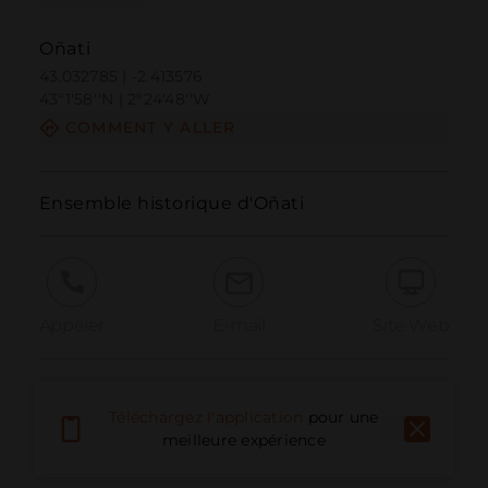
Oñati
43.032785 | -2.413576
43º1'58''N | 2º24'48''W
COMMENT Y ALLER
Ensemble historique d'Oñati
Appeler
E-mail
Site Web
Signaler un problème
Téléchargez l'application
pour une
meilleure expérience