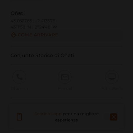
Oñati
43.032785 | -2.413576
43º1'58''N | 2º24'48''W
COME ARRIVARE
Conjunto Storico di Oñati
Chiama
E-mail
Sito Web
Segnala problema
Scarica l'app
per una migliore
esperienza