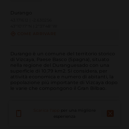
Durango
43.171612 | -2.630256
43º10'17''N | 2º37'48''W
COME ARRIVARE
Durango è un comune del territorio storico 
di Vizcaya, Paese Basco (Spagna), situato 
nella regione del Duranguesado con una 
superficie di 10,79 km2. Si considera, per 
attività economica e numero di abitanti, la 
popolazione più importante di Vizcaya dopo 
le varie che compongono il Gran Bilbao.
Scarica l'app
per una migliore
esperienza
Chiama
E-mail
Sito Web