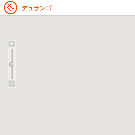
デュランゴ
+
−