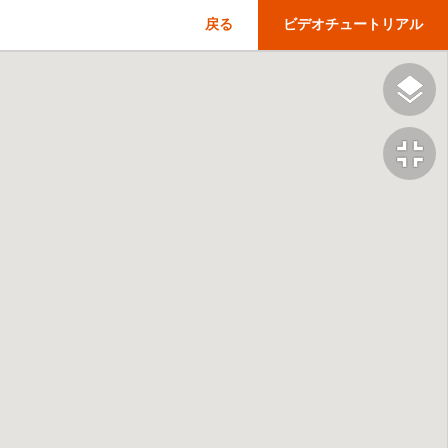
戻る
ビデオチュートリアル
fullscreen_exit