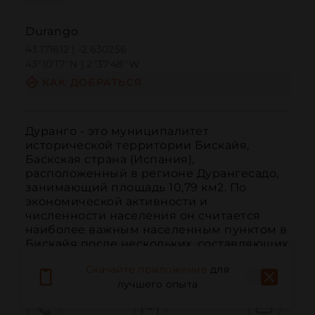
Durango
43.171612 | -2.630256
43º10'17''N | 2º37'48''W
КАК ДОБРАТЬСЯ
Дуранго - это муниципалитет 
исторической территории Бискайя, 
Баскская страна (Испания), 
расположенный в регионе Дурангесадо, 
занимающий площадь 10,79 км2. По 
экономической активности и 
численности населения он считается 
наиболее важным населенным пунктом в 
Бискайя после нескольких, составляющих 
Боль...
ЧИТАТЬ ДАЛЬШЕ
Скачайте приложение
для
лучшего опыта