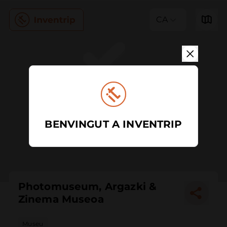
CA
BENVINGUT A INVENTRIP
Photomuseum, Argazki &
Zinema Museoa
Museu