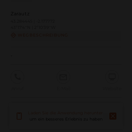
Zarautz
43.284445 | -2.177772
43º17'4''N | 2º10'39''W
WEGBESCHREIBUNG
-
Anruf
E-Mail
Website
Problem melden
Laden Sie die Anwendung herunter,
um ein besseres Erlebnis zu haben