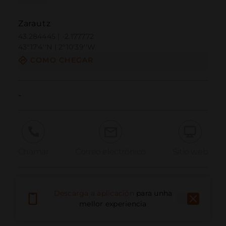
Zarautz
43.284445 | -2.177772
43º17'4''N | 2º10'39''W
COMO CHEGAR
-
Chamar
Correo electrónico
Sitio web
Informar dun problema
Descarga a aplicación
para unha
mellor experiencia