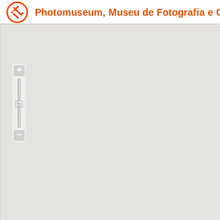
Photomuseum, Museu de Fotografia e 
+
−