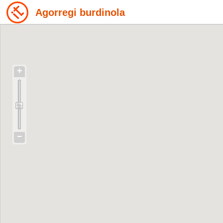
Agorregi burdinola
+
−