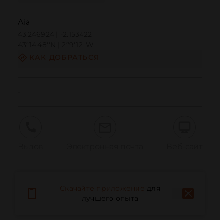
Aia
43.246924 | -2.153422
43º14'48''N | 2º9'12''W
КАК ДОБРАТЬСЯ
-
Вызов
Электронная почта
Веб-сайт
Сообщить о проблеме
Скачайте приложение
для
лучшего опыта