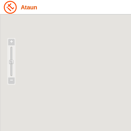
Ataun
+
−