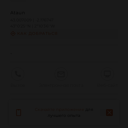
Ataun
43.007009 | -2.176747
43º0'25''N | 2º10'36''W
КАК ДОБРАТЬСЯ
-
Вызов
Электронная почта
Веб-сайт
Сообщить о проблеме
Скачайте приложение
для
лучшего опыта