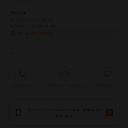
Ataun
43.007009 | -2.176747
43º0'25''N | 2º10'36''W
ЯК ДІСТАТИСЯ
-
Дзвонити
Електронна пошта
Веб-сайт
Повідомити про проблему
Завантажте додаток
для кращого
досвіду