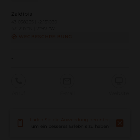
Zaldibia
43.038235 | -2.151030
43º2'17''N | 2º9'3''W
WEGBESCHREIBUNG
-
Anruf
E-Mail
Website
Problem melden
Laden Sie die Anwendung herunter,
um ein besseres Erlebnis zu haben