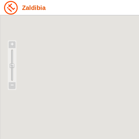
Zaldibia
+
−