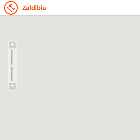
Zaldibia
+
−