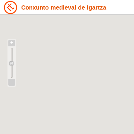
Conxunto medieval de Igartza
+
−