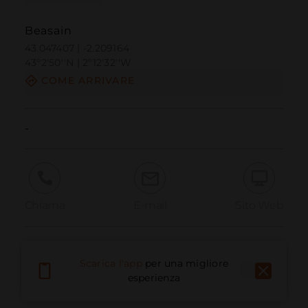
Beasain
43.047407 | -2.209164
43º2'50''N | 2º12'32''W
COME ARRIVARE
-
Chiama
E-mail
Sito Web
Segnala problema
Scarica l'app
per una migliore
esperienza