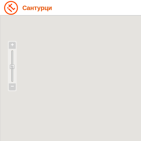
Сантурци
+
−