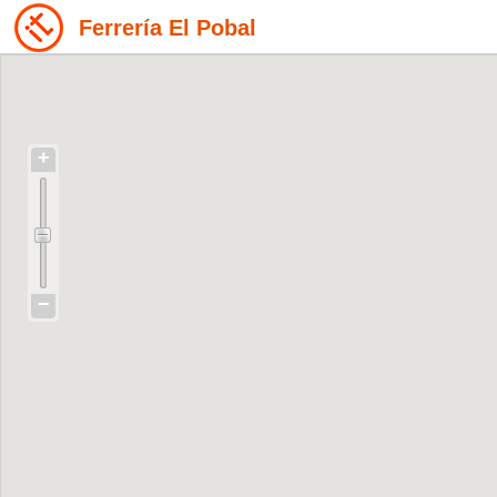
Ferrería El Pobal
+
−