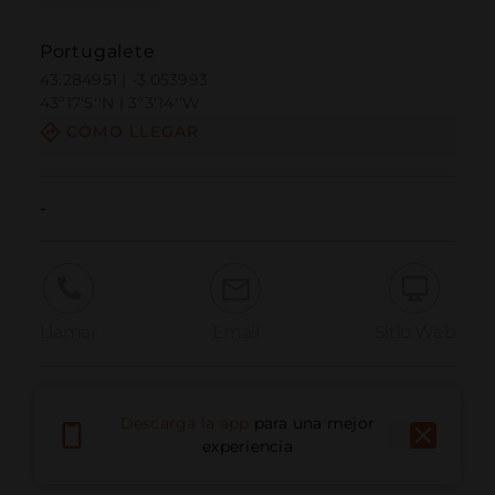
Portugalete
43.284951 | -3.053993
43º17'5''N | 3º3'14''W
CÓMO LLEGAR
-
Llamar
Email
Sitio Web
Informar problema
Descarga la app
para una mejor
experiencia