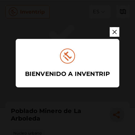
ES
BIENVENIDO A INVENTRIP
Poblado Minero de La
Arboleda
Núcleo urbano